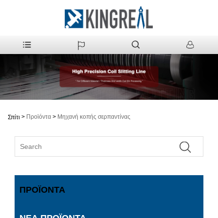
>
Προϊόντα
>
Μηχανή κοπής σερπαντίνας
Σπίτι
ΠΡΟΪΌΝΤΑ