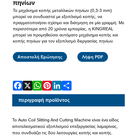
πηνίων
Το μηχάνημα κοπής μεταλλικών πηνίων (0,3-3 mm)
μπορεί να συνδυαστεί με εξοπλισμό κοπής, να
πραγματοποιήσει σχίσιμο και διάτμηση σε μία γραμμή. Με
περισσότερα από 20 χρόνια εμπειρίας, η KINGREAL
μπορεί να προμηθεύσει αυτόματο μηχάνημα κοπής και
κοπής πηνίων για τον εξοπλισμό διεργασίας πηνίων.
Facebook
X
WhatsApp
Pinterest
LinkedIn
Share
Αποστολή Ερώτησης
Λήψη PDF
περιγραφή προϊόντος
Το Auto Coil Slitting And Cutting Machine είναι ένα είδος
αποτελεσματικού εξοπλισμού επεξεργασίας λαμαρίνας,
που συνδυάζει τις δύο λειτουργίες κοπής και κοπής.