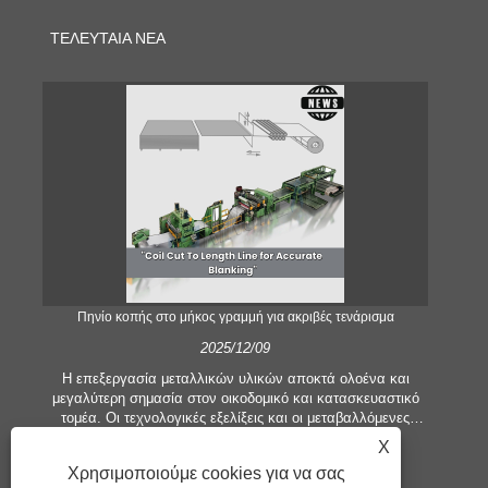
ΤΕΛΕΥΤΑΊΑ ΝΈΑ
;
Πηνίο κοπής στο μήκος γραμμή για ακριβές τενάρισμα
2025/12/09
Η επεξεργασία μεταλλικών υλικών αποκτά ολοένα και
μεγαλύτερη σημασία στον οικοδομικό και κατασκευαστικό
τομέα. Οι τεχνολογικές εξελίξεις και οι μεταβαλλόμενες
προσδοκίες των πελατών αναγκάζουν τις εταιρείες να
εξ
X
πληρούν ολοένα και μεγαλύτερα κριτήρια παραγωγής και
πιο
Χρησιμοποιούμε cookies για να σας
απαιτήσεις ποιότητας. Οι συμβατικές τεχνικές επεξεργασίας
κο