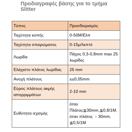
Προδιαγραφές βάσης για το τμήμα
Slitter
Τύπος
Προσδιορισμός
Ταχύτητα κοπής
0-50M/Ελπ
Ταχύτητα σπειρώματος
0-15μ/λεπτό
Πάχος 0,3-0,8mm max 25
Λωρίδα
λωρίδες
Ελάχιστο πλάτος λωρίδας
25 mm
Ανοχή πλάτους
≤±0,05mm
Εύρος πλάτους ακμής
2-10 mm
απορριμμάτων
όταν
Πλάτος≦30mm,≦0,8/1M,
Ευθύτητα σχισμής
όταν πλάτος ﹥30mm,
≦0,5/1M