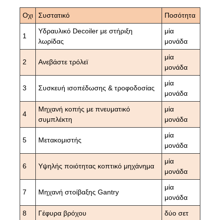
Οχι
Συστατικό
Ποσότητα
Υδραυλικό Decoiler με στήριξη
μία
1
λωρίδας
μονάδα
μία
2
Ανεβάστε τρόλεϊ
μονάδα
μία
3
Συσκευή ισοπέδωσης & τροφοδοσίας
μονάδα
Μηχανή κοπής με πνευματικό
μία
4
συμπλέκτη
μονάδα
μία
5
Μετακομιστής
μονάδα
μία
6
Υψηλής ποιότητας κοπτικό μηχάνημα
μονάδα
μία
7
Μηχανή στοίβαξης Gantry
μονάδα
8
Γέφυρα βρόχου
δύο σετ