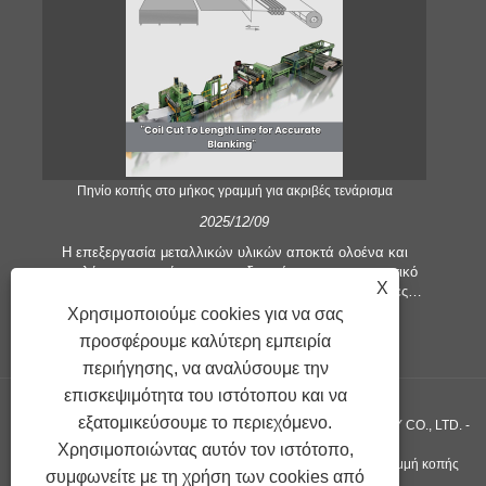
;
Πηνίο κοπής στο μήκος γραμμή για ακριβές τενάρισμα
2025/12/09
Η επεξεργασία μεταλλικών υλικών αποκτά ολοένα και
μεγαλύτερη σημασία στον οικοδομικό και κατασκευαστικό
X
τομέα. Οι τεχνολογικές εξελίξεις και οι μεταβαλλόμενες
προσδοκίες των πελατών αναγκάζουν τις εταιρείες να
Χρησιμοποιούμε cookies για να σας
εξ
πληρούν ολοένα και μεγαλύτερα κριτήρια παραγωγής και
πιο
προσφέρουμε καλύτερη εμπειρία
απαιτήσεις ποιότητας. Οι συμβατικές τεχνικές επεξεργασίας
κο
περιήγησης, να αναλύσουμε την
με το χέρι δεν είναι πλέον επαρκείς για να ικανοποιήσουν
υψη
τις ανάγκες της σύγχρονης βιομηχανίας, ιδιαίτερα στην
πε
επισκεψιμότητα του ιστότοπου και να
αναζήτηση μεγάλης ακρίβειας και αποτελεσματικότητας. Ως
εξατομικεύσουμε το περιεχόμενο.
Πνευματικά δικαιώματα ©GUANGZHOU KINGREAL MACHINERY CO., LTD. -
εκ τούτου, η γραμμή κομμένης σε μήκος πηνίου έχει
προκύψει ως εξοπλισμός επεξεργασίας πηνίου.
Χρησιμοποιώντας αυτόν τον ιστότοπο,
απ
Μηχάνημα κοπής σερπαντίνας, Μηχάνημα κοπής σε πηνίο, γραμμή κοπής
συμφωνείτε με τη χρήση των cookies από