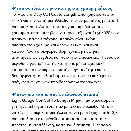
-
Μεσαίου τύπου πηνίο κοπής στη γραμμή μήκους
Το Medium Duty Coil Cut to Length Line χρησιμοποιείται
ειδικά για την κοπή μεταλλικών πηνίων με πάχος μεταξύ 3
mm και 6 mm. Αυτός ο τύπος γραμμής διάτμησης
χρησιμοποιείται συνήθως για την επεξεργασία χαλύβδινων
πλακών μεσαίου πάχους, πλακών αλουμινίου,
ανοξείδωτου χάλυβα και άλλων υλικών και είναι
κατάλληλος για διάφορες βιομηχανίες με υψηλές
απαιτήσεις σε μέγεθος και ποιότητα επιφάνειας. Η μεσαίου
μεγέθους γραμμή κοπής κοπής σε μήκος έχει καλή
ισορροπία στην ακρίβεια κοπής, την ταχύτητα και τη
διαμόρφωση του εξοπλισμού και μπορεί να καλύψει τις
ανάγκες των γενικών περιβαλλόντων παραγωγής.
-
Μηχάνημα κοπής πηνίου ελαφρού μετρητή
Light Gauge Coil Cut To Length Μηχάνημα σχεδιασμένο
για την επεξεργασία λεπτών μεταλλικών υλικών. Μπορεί
να κόψει με ακρίβεια μεταλλικά πηνία με πάχος μεταξύ 0,3
mm και 3 mm στο μέγεθος που απαιτείται από τους
πελάτες με ισοπέδωση, κοπή και διάτμηση. Η ελαφριά
γραμμή κοπής σε μήκος χρησιμοποιείται συνήθως για την