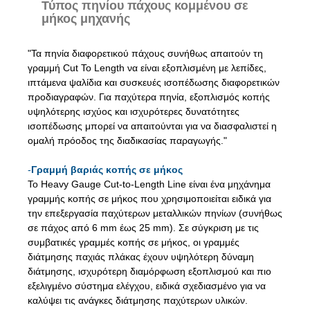
Τύπος πηνίου πάχους κομμένου σε
μήκος μηχανής
"Τα πηνία διαφορετικού πάχους συνήθως απαιτούν τη
γραμμή Cut To Length να είναι εξοπλισμένη με λεπίδες,
ιπτάμενα ψαλίδια και συσκευές ισοπέδωσης διαφορετικών
προδιαγραφών. Για παχύτερα πηνία, εξοπλισμός κοπής
υψηλότερης ισχύος και ισχυρότερες δυνατότητες
ισοπέδωσης μπορεί να απαιτούνται για να διασφαλιστεί η
ομαλή πρόοδος της διαδικασίας παραγωγής."
-
Γραμμή βαριάς κοπής σε μήκος
Το Heavy Gauge Cut-to-Length Line είναι ένα μηχάνημα
γραμμής κοπής σε μήκος που χρησιμοποιείται ειδικά για
την επεξεργασία παχύτερων μεταλλικών πηνίων (συνήθως
σε πάχος από 6 mm έως 25 mm). Σε σύγκριση με τις
συμβατικές γραμμές κοπής σε μήκος, οι γραμμές
διάτμησης παχιάς πλάκας έχουν υψηλότερη δύναμη
διάτμησης, ισχυρότερη διαμόρφωση εξοπλισμού και πιο
εξελιγμένο σύστημα ελέγχου, ειδικά σχεδιασμένο για να
καλύψει τις ανάγκες διάτμησης παχύτερων υλικών.