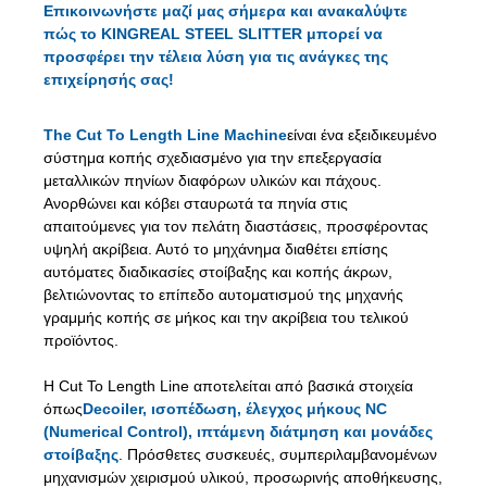
Επικοινωνήστε μαζί μας σήμερα και ανακαλύψτε
πώς το KINGREAL STEEL SLITTER μπορεί να
προσφέρει την τέλεια λύση για τις ανάγκες της
επιχείρησής σας!
The Cut To Length Line Machine
είναι ένα εξειδικευμένο
σύστημα κοπής σχεδιασμένο για την επεξεργασία
μεταλλικών πηνίων διαφόρων υλικών και πάχους.
Ανορθώνει και κόβει σταυρωτά τα πηνία στις
απαιτούμενες για τον πελάτη διαστάσεις, προσφέροντας
υψηλή ακρίβεια. Αυτό το μηχάνημα διαθέτει επίσης
αυτόματες διαδικασίες στοίβαξης και κοπής άκρων,
βελτιώνοντας το επίπεδο αυτοματισμού της μηχανής
γραμμής κοπής σε μήκος και την ακρίβεια του τελικού
προϊόντος.
Η Cut To Length Line αποτελείται από βασικά στοιχεία
όπως
Decoiler, ισοπέδωση, έλεγχος μήκους NC
(Numerical Control), ιπτάμενη διάτμηση και μονάδες
στοίβαξης
. Πρόσθετες συσκευές, συμπεριλαμβανομένων
μηχανισμών χειρισμού υλικού, προσωρινής αποθήκευσης,