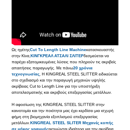
Ως ηγέτης
Cut To Length Line Machine
κατασκευαστής
στην Κίνα,
ΚΙΝΓΚΡΕΑΛ ΑΤΣΑΛΙ ΣΛΙΤΕΡ
δεσμεύεται να
παρέχει εξατομικευμένες λύσεις που πληρούν τις ακριβείς
απαιτήσεις παραγωγής. Με πάνω
20 χρόνια
τεχνογνωσίας
, Η KINGREAL STEEL SLITTER ειδικεύεται
στο σχεδιασμό και την παραγωγή μηχανών υψηλής
ακρίβειας Cut to Length Line για την υποστήριξη
αποτελεσματικής και ακριβούς επεξεργασίας μετάλλων.
Η αφοσίωση της KINGREAL STEEL SLITTER στην
καινοτομία και την ποιότητα μας έχει κερδίσει μια ισχυρή
φήμη στη βιομηχανία εξοπλισμού επεξεργασίας
μετάλλων.
KINGREAL STEEL SLITER Μηχανές κοπής
σε μήκος γραμμής
εκτιμώνται ιδιαίτερα για την ακρίβεια,