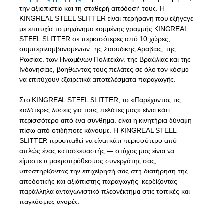
την αξιοπιστία και τη σταθερή απόδοσή τους. Η
KINGREAL STEEL SLITTER είναι περήφανη που εξήγαγε
με επιτυχία το μηχάνημα κομμένης γραμμής KINGREAL
STEEL SLITTER σε περισσότερες από 10 χώρες,
συμπεριλαμβανομένων της Σαουδικής Αραβίας, της
Ρωσίας, των Ηνωμένων Πολιτειών, της Βραζιλίας και της
Ινδονησίας, βοηθώντας τους πελάτες σε όλο τον κόσμο
να επιτύχουν εξαιρετικά αποτελέσματα παραγωγής.
Στο KINGREAL STEEL SLITTER, το «Παρέχοντας τις
καλύτερες λύσεις για τους πελάτες μας» είναι κάτι
περισσότερο από ένα σύνθημα. είναι η κινητήρια δύναμη
πίσω από οτιδήποτε κάνουμε. Η KINGREAL STEEL
SLITTER προσπαθεί να είναι κάτι περισσότερο από
απλώς ένας κατασκευαστής — στόχος μας είναι να
είμαστε ο μακροπρόθεσμος συνεργάτης σας,
υποστηρίζοντας την επιχείρησή σας στη διατήρηση της
αποδοτικής και αξιόπιστης παραγωγής, κερδίζοντας
παράλληλα ανταγωνιστικό πλεονέκτημα στις τοπικές και
παγκόσμιες αγορές.