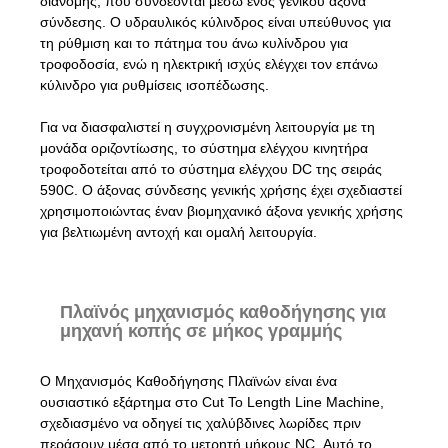
διανομής, που συνδέονται μέσω ενός γενικού άξονα
σύνδεσης. Ο υδραυλικός κύλινδρος είναι υπεύθυνος για
τη ρύθμιση και το πάτημα του άνω κυλίνδρου για
τροφοδοσία, ενώ η ηλεκτρική ισχύς ελέγχει τον επάνω
κύλινδρο για ρυθμίσεις ισοπέδωσης.
Για να διασφαλιστεί η συγχρονισμένη λειτουργία με τη
μονάδα οριζοντίωσης, το σύστημα ελέγχου κινητήρα
τροφοδοτείται από το σύστημα ελέγχου DC της σειράς
590C. Ο άξονας σύνδεσης γενικής χρήσης έχει σχεδιαστεί
χρησιμοποιώντας έναν βιομηχανικό άξονα γενικής χρήσης
για βελτιωμένη αντοχή και ομαλή λειτουργία.
Πλαϊνός μηχανισμός καθοδήγησης για
μηχανή κοπής σε μήκος γραμμής
Ο Μηχανισμός Καθοδήγησης Πλαϊνών είναι ένα
ουσιαστικό εξάρτημα στο Cut To Length Line Machine,
σχεδιασμένο να οδηγεί τις χαλύβδινες λωρίδες πριν
περάσουν μέσα από το μετρητή μήκους NC. Αυτό το