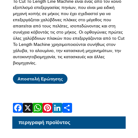
Το Cut To Length Line Machine είναι ένας από τον κοινό
εξοπλισμό επεξεργασίας πηνίων, που είναι μια ειδική
μηχανή κοπής σε μήκος που έχει σχεδιαστεί για να
επεξεργάζεται χαλύβδινες πλάκες στο μέγεθος που
απαιτείται από τους πελάτες, ισοπεδώνοντας και στη
συνέχεια κόβοντάς τις στο μήκος. Οι ορθογώνιες πρώτες
ύλες χαλύβδινων πλακών που επεξεργάζονται από το Cut
To Length Machine χρησιμοποιούνται συνήθως στον
χάλυβα, το αλουμίνιο, την κατασκευή μηχανημάτων, την
αυτοκινητοβιομηχανία, τις κατασκευές και άλλες
βιομηχανίες.
Facebook
X
WhatsApp
Pinterest
LinkedIn
Share
Αποστολή Ερώτησης
περιγραφή προϊόντος