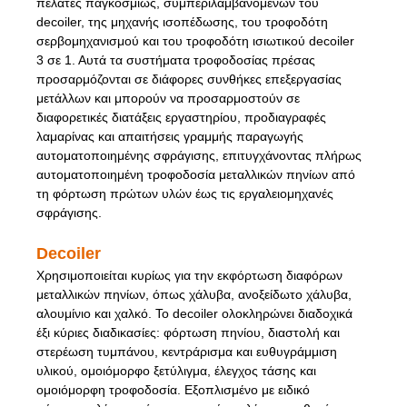
πελάτες παγκοσμίως, συμπεριλαμβανομένων του
decoiler, της μηχανής ισοπέδωσης, του τροφοδότη
σερβομηχανισμού και του τροφοδότη ισιωτικού decoiler
3 σε 1. Αυτά τα συστήματα τροφοδοσίας πρέσας
προσαρμόζονται σε διάφορες συνθήκες επεξεργασίας
μετάλλων και μπορούν να προσαρμοστούν σε
διαφορετικές διατάξεις εργαστηρίου, προδιαγραφές
λαμαρίνας και απαιτήσεις γραμμής παραγωγής
αυτοματοποιημένης σφράγισης, επιτυγχάνοντας πλήρως
αυτοματοποιημένη τροφοδοσία μεταλλικών πηνίων από
τη φόρτωση πρώτων υλών έως τις εργαλειομηχανές
σφράγισης.
Decoiler
Χρησιμοποιείται κυρίως για την εκφόρτωση διαφόρων
μεταλλικών πηνίων, όπως χάλυβα, ανοξείδωτο χάλυβα,
αλουμίνιο και χαλκό. Το decoiler ολοκληρώνει διαδοχικά
έξι κύριες διαδικασίες: φόρτωση πηνίου, διαστολή και
στερέωση τυμπάνου, κεντράρισμα και ευθυγράμμιση
υλικού, ομοιόμορφο ξετύλιγμα, έλεγχος τάσης και
ομοιόμορφη τροφοδοσία. Εξοπλισμένο με ειδικό