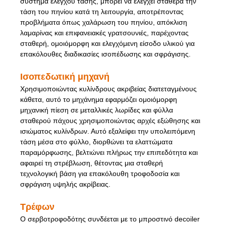
σύστημα ελέγχου τάσης, μπορεί να ελέγχει σταθερά την
τάση του πηνίου κατά τη λειτουργία, αποτρέποντας
προβλήματα όπως χαλάρωση του πηνίου, απόκλιση
λαμαρίνας και επιφανειακές γρατσουνιές, παρέχοντας
σταθερή, ομοιόμορφη και ελεγχόμενη είσοδο υλικού για
επακόλουθες διαδικασίες ισοπέδωσης και σφράγισης.
Ισοπεδωτική μηχανή
Χρησιμοποιώντας κυλίνδρους ακριβείας διατεταγμένους
κάθετα, αυτό το μηχάνημα εφαρμόζει ομοιόμορφη
μηχανική πίεση σε μεταλλικές λωρίδες και φύλλα
σταθερού πάχους χρησιμοποιώντας αρχές εξώθησης και
ισιώματος κυλίνδρων. Αυτό εξαλείφει την υπολειπόμενη
τάση μέσα στο φύλλο, διορθώνει τα ελαττώματα
παραμόρφωσης, βελτιώνει πλήρως την επιπεδότητα και
αφαιρεί τη στρέβλωση, θέτοντας μια σταθερή
τεχνολογική βάση για επακόλουθη τροφοδοσία και
σφράγιση υψηλής ακρίβειας.
Τρέφων
Ο σερβοτροφοδότης συνδέεται με το μπροστινό decoiler