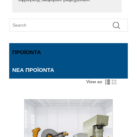
ΠΡΟΪΌΝΤΑ
ΝΈΑ ΠΡΟΪΌΝΤΑ
View as