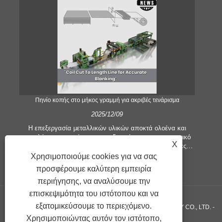
;
Πηνίο κοπής στο μήκος γραμμή για ακριβές τενάρισμα
2025/12/09
Η επεξεργασία μεταλλικών υλικών αποκτά ολοένα και
μεγαλύτερη σημασία στον οικοδομικό και κατασκευαστικό
X
τομέα. Οι τεχνολογικές εξελίξεις και οι μεταβαλλόμενες
προσδοκίες των πελατών αναγκάζουν τις εταιρείες να
Χρησιμοποιούμε cookies για να σας
εξ
πληρούν ολοένα και μεγαλύτερα κριτήρια παραγωγής και
πιο
προσφέρουμε καλύτερη εμπειρία
απαιτήσεις ποιότητας. Οι συμβατικές τεχνικές επεξεργασίας
κο
περιήγησης, να αναλύσουμε την
με το χέρι δεν είναι πλέον επαρκείς για να ικανοποιήσουν
υψη
τις ανάγκες της σύγχρονης βιομηχανίας, ιδιαίτερα στην
πε
επισκεψιμότητα του ιστότοπου και να
αναζήτηση μεγάλης ακρίβειας και αποτελεσματικότητας. Ως
εξατομικεύσουμε το περιεχόμενο.
Πνευματικά δικαιώματα ©GUANGZHOU KINGREAL MACHINERY CO., LTD. -
εκ τούτου, η γραμμή κομμένης σε μήκος πηνίου έχει
προκύψει ως εξοπλισμός επεξεργασίας πηνίου.
Χρησιμοποιώντας αυτόν τον ιστότοπο,
απ