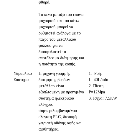
φθορά.
Το κενό μεταξύ του επάνω
μαχαιριού και του κάτω
μαχαιριού μπορεί να
ρυθμιστεί ανάλογα με το
πάχος του μεταλλικού
φύλλου για να
διασφαλιστεί το
αποτέλεσμα διάτμησης και
η ποιότητα της κοπής.
Υδραυλικό
Η μηχανή γραμμής
1.
Ροή:
Σύστημα
διάτμησης βαρέων
L=40L/min
μετάλλων είναι
2.
Πίεση:
εξοπλισμένη με προηγμένο
P=12Mpa
σύστημα ηλεκτρικού
3.
Ισχύς: 7,5KW
ελέγχου,
συμπεριλαμβανομένου
ελεγκτή PLC, διεπαφή
χειριστή οθόνης αφής και
αισθητήρες.