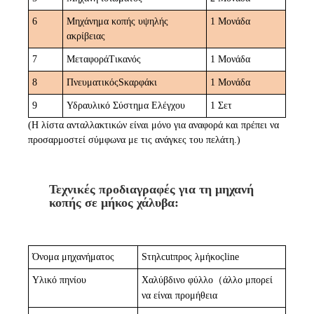
6
Μηχάνημα κοπής υψηλής
1 Μονάδα
ακρίβειας
7
Μεταφορά
T
ικανός
1 Μονάδα
8
Πνευματικός
S
καρφάκι
1 Μονάδα
9
Υδραυλικό Σύστημα Ελέγχου
1 Σετ
(Η λίστα ανταλλακτικών είναι μόνο για αναφορά και πρέπει να
προσαρμοστεί σύμφωνα με τις ανάγκες του πελάτη.)
Τεχνικές προδιαγραφές για τη μηχανή
κοπής σε μήκος χάλυβα:
Όνομα μηχανήματος
S
τηλ
c
ut
προς λ
μήκος
l
ine
Υλικό πηνίου
Χαλύβδινο φύλλο
（
άλλο μπορεί
να είναι προμήθεια