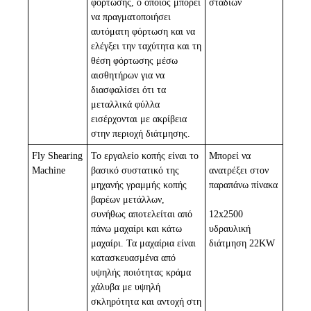
φόρτωσης, ο οποίος μπορεί
σταδίων
να πραγματοποιήσει
αυτόματη φόρτωση και να
ελέγξει την ταχύτητα και τη
θέση φόρτωσης μέσω
αισθητήρων για να
διασφαλίσει ότι τα
μεταλλικά φύλλα
εισέρχονται με ακρίβεια
στην περιοχή διάτμησης.
Fly Shearing
Το εργαλείο κοπής είναι το
Μπορεί να
Machine
βασικό συστατικό της
ανατρέξει στον
μηχανής γραμμής κοπής
παραπάνω πίνακα
βαρέων μετάλλων,
συνήθως αποτελείται από
12x2500
πάνω μαχαίρι και κάτω
υδραυλική
μαχαίρι. Τα μαχαίρια είναι
διάτμηση 22KW
κατασκευασμένα από
υψηλής ποιότητας κράμα
χάλυβα με υψηλή
σκληρότητα και αντοχή στη