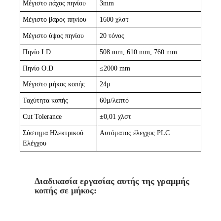
Μέγιστο πάχος πηνίου
3
mm
Μέγιστο βάρος πηνίου
1
600 χλστ
Μέγιστο ύψος πηνίου
2
0 τόνος
Πηνίο I.D
508 mm, 610 mm, 760 mm
Πηνίο O.D
≤
2000 mm
Μέγιστο μήκος κοπής
24μ
Ταχύτητα κοπής
60μ/λεπτό
Cut Tolerance
±
0,01 χλστ
Σύστημα Ηλεκτρικού
Αυτόματος έλεγχος PLC
Ελέγχου
Διαδικασία εργασίας αυτής της γραμμής
κοπής σε μήκος: