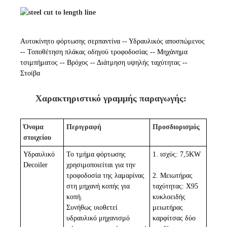
Αυτοκίνητο φόρτωσης σερπαντίνα -- Υδραυλικός αποσπώμενος
-- Τοποθέτηση πλάκας οδηγού τροφοδοσίας -- Μηχάνημα
τσιμπήματος -- Βρόχος -- Διάτμηση υψηλής ταχύτητας --
Στοίβα
Χαρακτηριστικό γραμμής παραγωγής:
Όνομα
Περιγραφή
Προσδιορισμός
στοιχείου
Υδραυλικό
Το τμήμα φόρτωσης
1. ισχύς: 7,5KW
Decoiler
χρησιμοποιείται για την
τροφοδοσία της λαμαρίνας
2. Μειωτήρας
στη μηχανή κοπής για
ταχύτητας: X95
κοπή.
κυκλοειδής
Συνήθως υιοθετεί
μειωτήρας
υδραυλικό μηχανισμό
καρφίτσας δύο