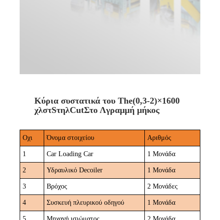
Κύρια συστατικά του The
(0,3-2)×1600
χλστ
S
τηλ
C
ut
Στο Λ
γραμμή μήκος
Οχι
Όνομα στοιχείου
Αριθμός
1
Car Loading Car
1 Μονάδα
2
Υδραυλικό Decoiler
1 Μονάδα
3
Βρόχος
2 Μονάδες
4
Συσκευή πλευρικού οδηγού
1 Μονάδα
5
Μηχανή ισιώματος
2 Μονάδα