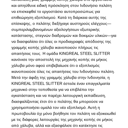
και απηύθυνε ειδική πρόσκληση στον Ινδονήσιο πελάτη
να επισκεφθεί το εργοστάσιο αυτοπροσώπως για
επιθεώρηση εξοπλισμού. Κατά τη διάρκεια αυτής της
επίσκεψης, ο πελάτης διεξήγαγε αυστηρούς ελέγχους—
συμπεριλαμβανομένων αξιολογήσεων εξωτερικής
κατάστασης, στεγνών διαδρομών και δοκιμών υλικών—για
να διασφαλίσει ότι όλες οι προδιαγραφές απόδοσης της
γραμμής κοπής χάλυβα ικανοποιούν πλήρως τις
απαιτήσεις τους. Η ομάδα KINGREAL STEEL SLITTER
κανόνισε την αποστολή της μηχανής κοπής σε μήκος
χάλυβα μόνο αφού επιβεβαίωσε ότι ο εξοπλισμός
ικανοποιούσε όλες τις απαιτήσεις του Ινδονήσιου πελάτη.
Μετά την άφιξη της γραμμής χάλυβα στην Ινδονησία, η
KINGREAL STEEL SLITTER έστειλε έναν επαγγελματία
μηχανικό στην τοποθεσία για να επιβλέπει την
εγκατάσταση και να παρέχει λειτουργική εκπαίδευση,
διασφαλίζοντας έτσι ότι ο πελάτης θα μπορούσε να
χρησιμοποιήσει ομαλά τον νέο εξοπλισμό. Αυτή η
πρωτοβουλία όχι μόνο βοήθησε τον πελάτη να εξοικειωθεί
με τις διάφορες λειτουργίες της μηχανής κοπής σε μήκος
από χάλυβα, αλλά και εξασφάλισε ότι κατέκτησε τις