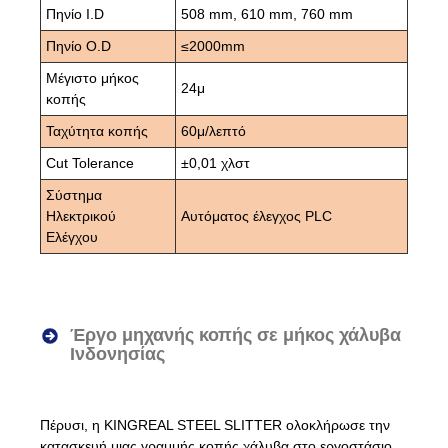
Πηνίο I.D
508 mm, 610 mm, 760 mm
Πηνίο O.D
≤2000mm
Μέγιστο μήκος
24μ
κοπής
Ταχύτητα κοπής
60μ/λεπτό
Cut Tolerance
±0,01 χλστ
Σύστημα
Ηλεκτρικού
Αυτόματος έλεγχος PLC
Ελέγχου
Έργο μηχανής κοπής σε μήκος χάλυβα
Ινδονησίας
Πέρυσι, η KINGREAL STEEL SLITTER ολοκλήρωσε την
κατασκευή μιας γραμμής κοπής χάλυβα στο εργοστάσιο