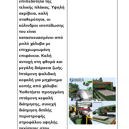
επιπεδότητα της
τελικής πλάκας. Υψηλή
ακρίβεια, καλή
σταθερότητα, οι
κύλινδροι ισοπέδωσης
του είναι
κατασκευασμένοι από
ρολό χάλυβα με
επιχρωμιωμένη
επιφάνεια. Καλή
αντοχή στη φθορά και
μεγάλη διάρκεια ζωής.
Ιπτάμενη ψαλιδική
κεφαλή για μηχάνημα
κοπής από χάλυβα:
Υιοθετήστε προηγμένη
ιπτάμενη κεφαλή
διάτμησης, συνεχή
διάτμηση διπλής
περιστροφής
στροφάλου υψηλής
ταχύτητας στην