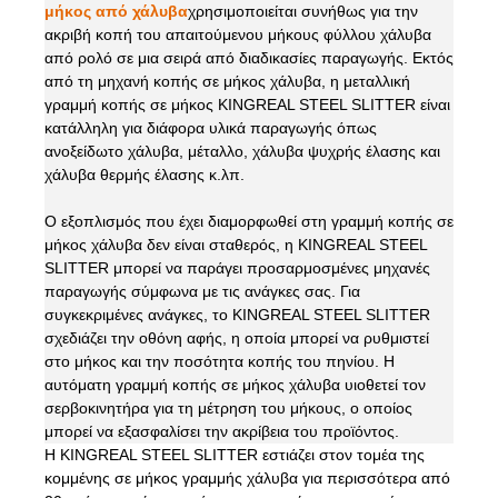
μήκος από χάλυβα
χρησιμοποιείται συνήθως για την
ακριβή κοπή του απαιτούμενου μήκους φύλλου χάλυβα
από ρολό σε μια σειρά από διαδικασίες παραγωγής. Εκτός
από τη μηχανή κοπής σε μήκος χάλυβα, η μεταλλική
γραμμή κοπής σε μήκος KINGREAL STEEL SLITTER είναι
κατάλληλη για διάφορα υλικά παραγωγής όπως
ανοξείδωτο χάλυβα, μέταλλο, χάλυβα ψυχρής έλασης και
χάλυβα θερμής έλασης κ.λπ.
Ο εξοπλισμός που έχει διαμορφωθεί στη γραμμή κοπής σε
μήκος χάλυβα δεν είναι σταθερός, η KINGREAL STEEL
SLITTER μπορεί να παράγει προσαρμοσμένες μηχανές
παραγωγής σύμφωνα με τις ανάγκες σας. Για
συγκεκριμένες ανάγκες, το KINGREAL STEEL SLITTER
σχεδιάζει την οθόνη αφής, η οποία μπορεί να ρυθμιστεί
στο μήκος και την ποσότητα κοπής του πηνίου. Η
αυτόματη γραμμή κοπής σε μήκος χάλυβα υιοθετεί τον
σερβοκινητήρα για τη μέτρηση του μήκους, ο οποίος
μπορεί να εξασφαλίσει την ακρίβεια του προϊόντος.
Η KINGREAL STEEL SLITTER εστιάζει στον τομέα της
κομμένης σε μήκος γραμμής χάλυβα για περισσότερα από