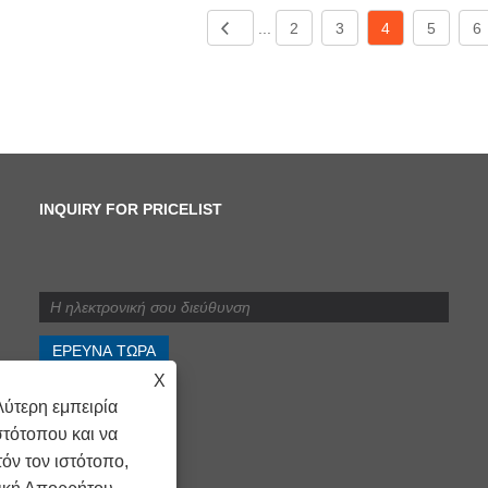
...
2
3
4
5
6
INQUIRY FOR PRICELIST
Ποια είναι η διαφορά
μεταξύ της διάτμησης και
της σχισμής;
2024/07/11
X
Ποια είναι η διαφορά μεταξύ
ύτερη εμπειρία
της διάτμησης και της
στότοπου και να
σχισμής;
όν τον ιστότοπο,