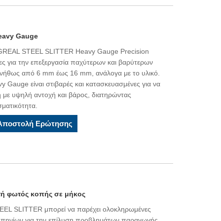
eavy Gauge
INGREAL STEEL SLITTER Heavy Gauge Precision
ένες για την επεξεργασία παχύτερων και βαρύτερων
υνήθως από 6 mm έως 16 mm, ανάλογα με το υλικό.
y Gauge είναι στιβαρές και κατασκευασμένες για να
ή με υψηλή αντοχή και βάρος, διατηρώντας
σματικότητα.
Αποστολή Ερώτησης
ή φωτός κοπής σε μήκος
EL SLITTER μπορεί να παρέχει ολοκληρωμένες
ς πηνίων για την επίλυση προβλημάτων παραγωγής