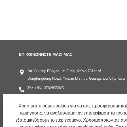
ΕΠΙΚΟΙΝΩΝΉΣΤΕ ΜΑΖΊ ΜΑΣ
Διεύθυνση: Πύργος Lai Fung, Κτίριο 761st of
Dongfengdong Road, Yuexiu District, Guangzhou City, Κίνα
Τηλ:
+86-13702855825
Τηλέφωνο:
+86-13702855825
Χρησιμοποιούμε cookies για να σας προσφέρουμε καλ
ΗΛΕΚΤΡΟΝΙΚΗ ΔΙΕΥΘΥΝΣΗ:
kingreal2004@gmail.com
περιήγησης, να αναλύσουμε την επισκεψιμότητα του ι
Φαξ: ＋86-20-2237 8259
εξατομικεύσουμε το περιεχόμενο. Χρησιμοποιώντας αυτ