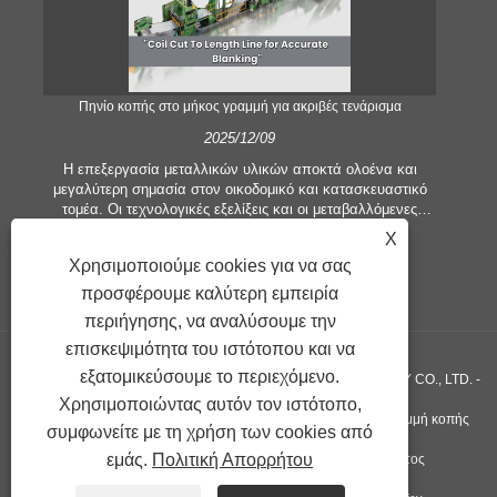
;
Πηνίο κοπής στο μήκος γραμμή για ακριβές τενάρισμα
2025/12/09
Η επεξεργασία μεταλλικών υλικών αποκτά ολοένα και
μεγαλύτερη σημασία στον οικοδομικό και κατασκευαστικό
τομέα. Οι τεχνολογικές εξελίξεις και οι μεταβαλλόμενες
προσδοκίες των πελατών αναγκάζουν τις εταιρείες να
εξ
X
πληρούν ολοένα και μεγαλύτερα κριτήρια παραγωγής και
πιο
Χρησιμοποιούμε cookies για να σας
απαιτήσεις ποιότητας. Οι συμβατικές τεχνικές επεξεργασίας
κο
με το χέρι δεν είναι πλέον επαρκείς για να ικανοποιήσουν
προσφέρουμε καλύτερη εμπειρία
υψη
τις ανάγκες της σύγχρονης βιομηχανίας, ιδιαίτερα στην
πε
περιήγησης, να αναλύσουμε την
αναζήτηση μεγάλης ακρίβειας και αποτελεσματικότητας. Ως
επισκεψιμότητα του ιστότοπου και να
εκ τούτου, η γραμμή κομμένης σε μήκος πηνίου έχει
προκύψει ως εξοπλισμός επεξεργασίας πηνίου.
απ
εξατομικεύσουμε το περιεχόμενο.
Πνευματικά δικαιώματα ©GUANGZHOU KINGREAL MACHINERY CO., LTD. -
Χρησιμοποιώντας αυτόν τον ιστότοπο,
Μηχάνημα κοπής σερπαντίνας, Μηχάνημα κοπής σε πηνίο, γραμμή κοπής
συμφωνείτε με τη χρήση των cookies από
εμάς.
Πολιτική Απορρήτου
μετάλλου σε μήκος - Με την επιφύλαξη παντός δικαιώματος