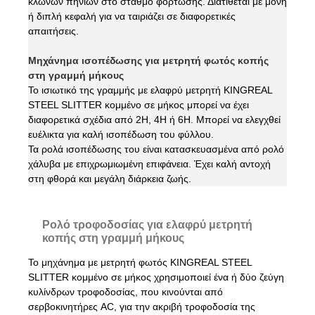
κλώνων πηνίων στο σταθμό φόρτωσης. Διατίθεται με μονή
ή διπλή κεφαλή για να ταιριάζει σε διαφορετικές
απαιτήσεις.
Μηχάνημα ισοπέδωσης για μετρητή φωτός κοπής
στη γραμμή μήκους
Το ισιωτικό της γραμμής με ελαφρύ μετρητή KINGREAL
STEEL SLITTER κομμένο σε μήκος μπορεί να έχει
διαφορετικά σχέδια από 2H, 4H ή 6H. Μπορεί να ελεγχθεί
ευέλικτα για καλή ισοπέδωση του φύλλου.
Τα ρολά ισοπέδωσης του είναι κατασκευασμένα από ρολό
χάλυβα με επιχρωμιωμένη επιφάνεια. Έχει καλή αντοχή
στη φθορά και μεγάλη διάρκεια ζωής.
Ρολό τροφοδοσίας για ελαφρύ μετρητή
κοπής στη γραμμή μήκους
Το μηχάνημα με μετρητή φωτός KINGREAL STEEL
SLITTER κομμένο σε μήκος χρησιμοποιεί ένα ή δύο ζεύγη
κυλίνδρων τροφοδοσίας, που κινούνται από
σερβοκινητήρες AC, για την ακριβή τροφοδοσία της