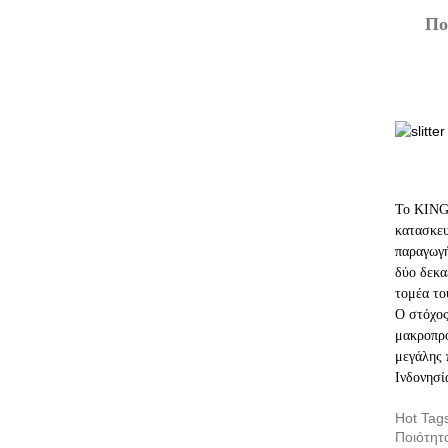
Πο
Το KING
κατασκευ
παραγωγή
δύο δεκα
τομέα το
Ο στόχος
μακροπρό
μεγάλης 
Ινδονησί
Hot Tag
Ποιότητ