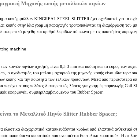
ριγραφή Μηχανής κοπής μεταλλικών πηνίων
ημα κοπής φύλλων KINGREAL STEEL SLITTER έχει σχεδιαστεί για το σχίσιμ
ίας κοπής στην ίδια γραμμή παραγωγής τροποποιώντας τη διαμόρφωση του 
 διαφορετικά μεγέθη και αριθμό λωρίδων σύμφωνα με τις απαιτήσεις παραγωγ
 των κοινών πηνίων σχισμής είναι 0,3-3 mm και ακόμη και το εύρος των παχ
ίων, ο σχεδιασμός του μπλοκ μαχαιριού της μηχανής κοπής είναι ιδιαίτερα αυ
ων κοπής και την ποιότητα των τελικών προϊόντων. Μετά από περισσότερα απ
να παρέχει στους πελάτες διαφορετικές λύσεις για γραμμές παραγωγής Coil Sl
ικές εφαρμογές, συμπεριλαμβανομένου του Rubber Spacer.
 είναι το Μεταλλικό Πηνίο Slitter Rubber Spacer;
τα ελαστικά διαχωριστικά κατασκευάζονται κυρίως από ελαστικά ανθεκτικά στ
ρησιμοποιούμενο καουτσούκ που ονομάζεται βουτυλικό καουτσούκ. Η επιλογή