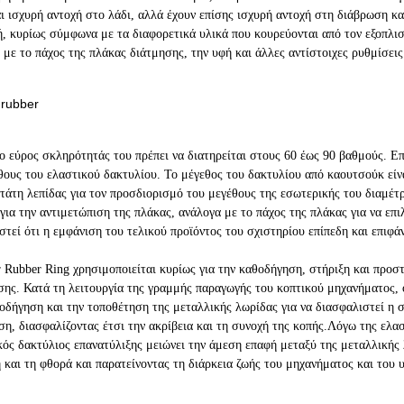
ι ισχυρή αντοχή στο λάδι, αλλά έχουν επίσης ισχυρή αντοχή στη διάβρωση κ
, κυρίως σύμφωνα με τα διαφορετικά υλικά που κουρεύονται από τον εξοπλι
με το πάχος της πλάκας διάτμησης, την υφή και άλλες αντίστοιχες ρυθμίσει
το εύρος σκληρότητάς του πρέπει να διατηρείται στους 60 έως 90 βαθμούς. Επ
θους του ελαστικού δακτυλίου. Το μέγεθος του δακτυλίου από καουτσούκ είν
τάτη λεπίδας για τον προσδιορισμό του μεγέθους της εσωτερικής του διαμέ
για την αντιμετώπιση της πλάκας, ανάλογα με το πάχος της πλάκας για να επι
στεί ότι η εμφάνιση του τελικού προϊόντος του σχιστηρίου επίπεδη και επιφάν
er Rubber Ring χρησιμοποιείται κυρίως για την καθοδήγηση, στήριξη και προσ
ης. Κατά τη λειτουργία της γραμμής παραγωγής του κοπτικού μηχανήματος, ο
οδήγηση και την τοποθέτηση της μεταλλικής λωρίδας για να διασφαλιστεί η 
ση, διασφαλίζοντας έτσι την ακρίβεια και τη συνοχή της κοπής.
Λόγω της ελασ
κός δακτύλιος επανατύλιξης μειώνει την άμεση επαφή μεταξύ της μεταλλικής
ή και τη φθορά και παρατείνοντας τη διάρκεια ζωής του μηχανήματος και του 