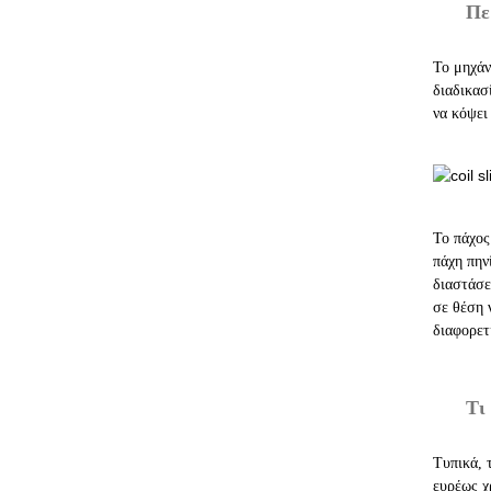
Πε
Το μηχάν
διαδικασ
να κόψει
Το πάχος
πάχη πην
διαστάσε
σε θέση 
διαφορετ
Τι
Τυπικά, 
ευρέως χ