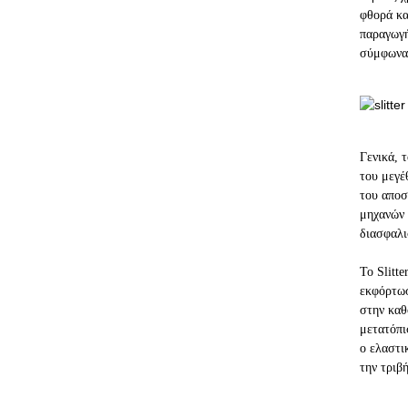
φθορά κα
παραγωγή
σύμφωνα 
Γενικά, 
του μεγέ
του αποσ
μηχανών 
διασφαλι
Το Slitt
εκφόρτωσ
στην καθ
μετατόπι
ο ελαστι
την τριβ