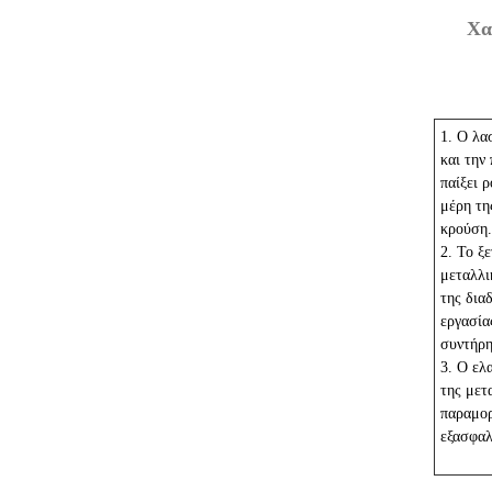
Χα
1. Ο λα
και την
παίξει 
μέρη τη
κρούση.
2. Το ξ
μεταλλι
της δια
εργασία
συντήρη
3. Ο ελ
της μετ
παραμορ
εξασφαλ