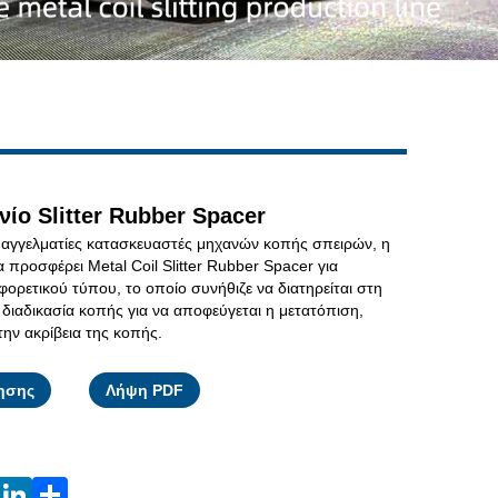
Live
ίο Slitter Rubber Spacer
παγγελματίες κατασκευαστές μηχανών κοπής σπειρών, η
προσφέρει Metal Coil Slitter Rubber Spacer για
ορετικού τύπου, το οποίο συνήθιζε να διατηρείται στη
διαδικασία κοπής για να αποφεύγεται η μετατόπιση,
την ακρίβεια της κοπής.
Facebook
X
WhatsApp
Pinterest
LinkedIn
Share
ησης
Λήψη PDF