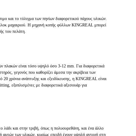
ο και το τύλιγμα των πηνίων διαφορετικού πάχους υλικών.
μπλοκ μαχαιριού. Η μηχανή κοπής φύλλων KINGREAL μπορεί
ής του πελάτη.
ιών πλακών είναι τόσο υψηλό όσο 3-12 mm. Για διαφορετικά
στηρός, γεγονός που καθορίζει άμεσα την ακρίβεια των
ό 20 χρόνια ανάπτυξης και εξειδίκευσης, η KINGREAL είναι
itting, εξοπλισμένες με διαφορετικά αξεσουάρ για
ο λάδι και στην τριβή, όπως η πολυουρεθάνη, και ένα άλλο
 αυτών των υλικών, κυρίως επειδή έχουν υψηλή αντοχή στη