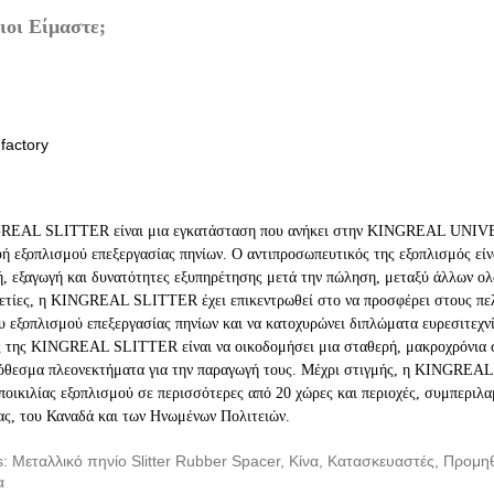
ιοι Είμαστε;
REAL SLITTER είναι μια εγκατάσταση που ανήκει στην KINGREAL UNIV
ή εξοπλισμού επεξεργασίας πηνίων. Ο αντιπροσωπευτικός της εξοπλισμός είνα
, εξαγωγή και δυνατότητες εξυπηρέτησης μετά την πώληση, μεταξύ άλλων 
ετίες, η KINGREAL SLITTER έχει επικεντρωθεί στο να προσφέρει στους πελά
υ εξοπλισμού επεξεργασίας πηνίων και να κατοχυρώνει διπλώματα ευρεσιτεχνί
 της KINGREAL SLITTER είναι να οικοδομήσει μια σταθερή, μακροχρόνια σχ
θεσμα πλεονεκτήματα για την παραγωγή τους. Μέχρι στιγμής, η KINGREAL 
ποικιλίας εξοπλισμού σε περισσότερες από 20 χώρες και περιοχές, συμπεριλ
ας, του Καναδά και των Ηνωμένων Πολιτειών.
s: Μεταλλικό πηνίο Slitter Rubber Spacer, Κίνα, Κατασκευαστές, Προμ
α