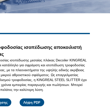
Live
φοδοσίας ισοπέδωσης αποκοιλιστή
ας
οσίας ισοπέδωσης μεσαίας πλάκας Decoiler KINGREAL
ι κατάλληλο για σφράγιση και ισοπέδωση τροφοδοσίας
ας, με τα πλεονεκτήματα της υψηλής ειδικής ακρίβειας
 μικρού αθροιστικού σφάλματος. Ως επαγγελματίας
λισμού τροφοδοσίας, η KINGREAL STEEL SLITTER έχει
 χρόνια εμπειρίας παραγωγής και πωλήσεων. Μπορεί
πελάτες την καλύτερη λύση.
Facebook
X
WhatsApp
Pinterest
LinkedIn
Share
ησης
Λήψη PDF