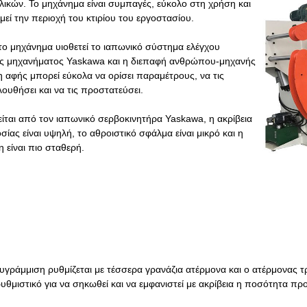
λικών. Το μηχάνημα είναι συμπαγές, εύκολο στη χρήση και
μεί την περιοχή του κτιρίου του εργοστασίου.
 το μηχάνημα υιοθετεί το ιαπωνικό σύστημα ελέγχου
ς μηχανήματος Yaskawa και η διεπαφή ανθρώπου-μηχανής
 αφής μπορεί εύκολα να ορίσει παραμέτρους, να τις
ουθήσει και να τις προστατεύσει.
είται από τον ιαπωνικό σερβοκινητήρα Yaskawa, η ακρίβεια
ίας είναι υψηλή, το αθροιστικό σφάλμα είναι μικρό και η
 είναι πιο σταθερή.
υγράμμιση ρυθμίζεται με τέσσερα γρανάζια ατέρμονα και ο ατέρμονας τρο
υθμιστικό για να σηκωθεί και να εμφανιστεί με ακρίβεια η ποσότητα π