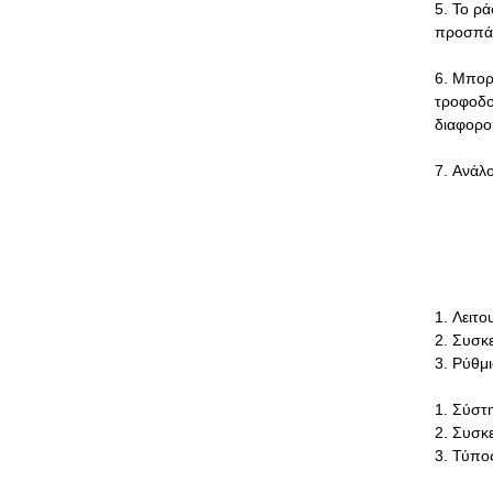
5. Το ρά
προσπάθ
6. Μπορ
τροφοδο
διαφορο
7. Ανάλ
1. Λειτ
2. Συσκ
3. Ρύθμ
1. Σύστ
2. Συσκ
3. Τύπο