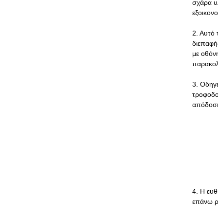
σχάρα υ
εξοικονο
2. Αυτό
διεπαφή
με οθόνη
παρακολ
3. Οδηγ
τροφοδοσ
απόδοση
4. Η ευθ
επάνω ρ