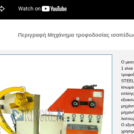
Περιγραφή Μηχάνημα τροφοδοσίας ισοπέδωσ
Ο μεσ
1 είνα
τροφο
STEEL 
ίσιωμα
επίσης
εξοικο
μηχάνη
μηχανή
λειτου
Ο εξοπ
χρησιμ