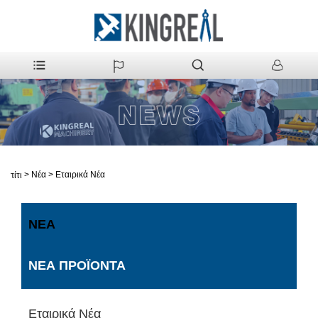
>
Νέα
>
Εταιρικά Νέα
Σπίτι
ΝΈΑ
ΝΈΑ ΠΡΟΪΌΝΤΑ
Εταιρικά Νέα