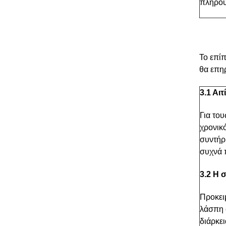
πληρού
Το επίπ
θα επηρ
3.1 Αι
Για το
χρονικ
συντήρ
συχνά 
3.2 Η 
Προκειμ
λάσπη 
διάρκει