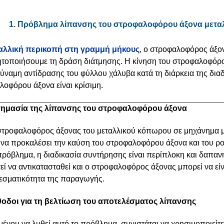
1. Πρόβλημα λίπανσης του στροφαλοφόρου άξονα μετα
αλλική περικοπή στη γραμμή μήκους
, ο στροφαλοφόρος άξον
τοποιήσουμε τη δράση διάτμησης. Η κίνηση του στροφαλοφόρου
δύναμη αντίδρασης του φύλλου χάλυβα κατά τη διάρκεια της δι
οφόρου άξονα είναι κρίσιμη.
σημασία της λίπανσης του στροφαλοφόρου άξονα
στροφαλοφόρος άξονας του μεταλλικού κόπωρου σε μηχάνημα μ
 να προκαλέσει την καύση του στροφαλοφόρου άξονα και του ρ
 πρόβλημα, η διαδικασία συντήρησης είναι περίπλοκη και δαπαν
εί να αντικατασταθεί και ο στροφαλοφόρος άξονας μπορεί να εί
εσματικότητα της παραγωγής.
θοδοι για τη βελτίωση του αποτελέσματος λίπανσης
μένου να λυθεί αυτό το πρόβλημα, συνιστάται να χρησιμοποιείτ