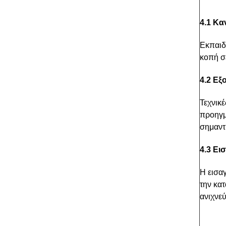
4.1 Κα
Εκπαιδε
κοπή σ
4.2 Εξ
Τεχνικ
προηγμ
σημαντ
4.3
Ει
Η εισα
την κα
ανιχνεύ