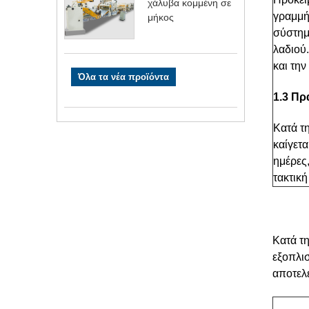
χάλυβα κομμένη σε
γραμμή
μήκος
σύστημα
λαδιού
και τη
Όλα τα νέα προϊόντα
1.3 Π
Κατά τ
καίγετ
ημέρες
τακτικ
Κατά τ
εξοπλισ
αποτελ