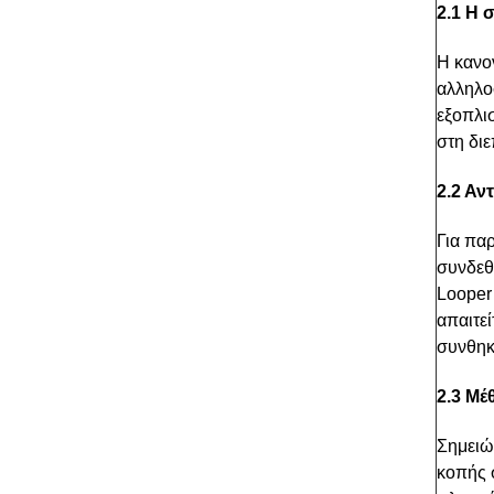
2.1 Η
Η κανο
αλληλο
εξοπλι
στη διε
2.2 Α
Για πα
συνδεθ
Looper
απαιτε
συνθηκ
2.3 Μέ
Σημειώ
κοπής σ