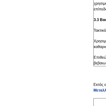
χρησιμ
επίπεδ
3.3 Βα
Τακτικό
Χρησιμ
καθαρισ
Επιθεώ
βεβαιωθ
Εκτός 
Μεταλλ