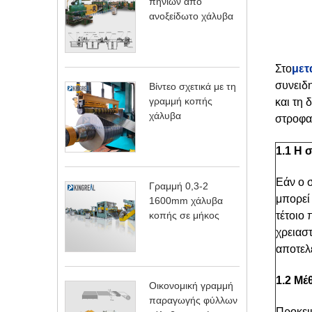
πηνίων από
ανοξείδωτο χάλυβα
Στο
μετ
συνειδη
Βίντεο σχετικά με τη
γραμμή κοπής
και τη 
χάλυβα
στροφαλ
1.1 Η 
Εάν ο 
Γραμμή 0,3-2
μπορεί
1600mm χάλυβα
κοπής σε μήκος
τέτοιο
χρειαστ
αποτελ
1.2 Μέ
Οικονομική γραμμή
παραγωγής φύλλων
Προκει