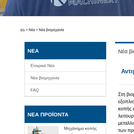
>
Νέα
>
Νέα βιομηχανία
Σπίτι
ΝΈΑ
Νέα βι
Εταιρικά Νέα
Αντι
Νέα βιομηχανία
FAQ
Στη βιο
εξοπλισ
κοπής 
ΝΈΑ ΠΡΟΪΌΝΤΑ
λειτου
μεταλλ
Μηχάνημα κοπής
των προ