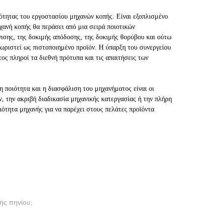
ιότητας του εργοστασίου μηχανών κοπής. Είναι εξοπλισμένο
χανή κοπής θα περάσει από μια σειρά ποιοτικών
σης, της δοκιμής απόδοσης, της δοκιμής θορύβου και ούτω
νωριστεί ως πιστοποιημένο προϊόν. Η ύπαρξη του συνεργείου
ος πληροί τα διεθνή πρότυπα και τις απαιτήσεις των
η ποιότητα και η διασφάλιση του μηχανήματος είναι οι
ών, την ακριβή διαδικασία μηχανικής κατεργασίας ή την πλήρη
ότητα μηχανής για να παρέχει στους πελάτες προϊόντα
ής πηνίου;