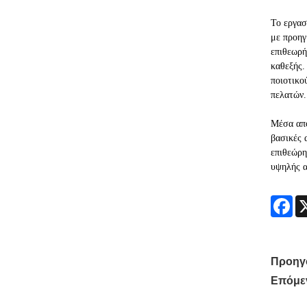
Το εργασ
με προηγ
επιθεωρή
καθεξής.
ποιοτικο
πελατών.
Μέσα από
βασικές 
επιθεώρη
υψηλής α
Fa
Προηγ
Επόμε