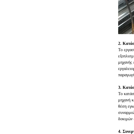
2. Κατά
Το εργασ
εξοπλισμ
μηχανής 
εργαλειο
παραγωγή
3. Κατά
Το κατάσ
μηχανή κ
θέση εγκ
συναρμολ
δοκιμών 
4. Συνερ