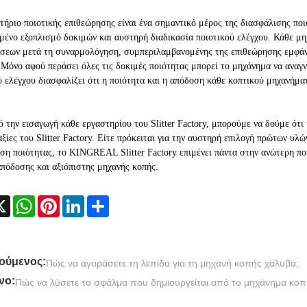
τήριο ποιοτικής επιθεώρησης είναι ένα σημαντικό μέρος της διασφάλισης πο
μένο εξοπλισμό δοκιμών και αυστηρή διαδικασία ποιοτικού ελέγχου. Κάθε μη
σεων μετά τη συναρμολόγηση, συμπεριλαμβανομένης της επιθεώρησης εμφάνι
 Μόνο αφού περάσει όλες τις δοκιμές ποιότητας μπορεί το μηχάνημα να αναγ
ύ ελέγχου διασφαλίζει ότι η ποιότητα και η απόδοση κάθε κοπτικού μηχανήματ
 την εισαγωγή κάθε εργαστηρίου του Slitter Factory, μπορούμε να δούμε ότι 
αξίες του Slitter Factory. Είτε πρόκειται για την αυστηρή επιλογή πρώτων υλ
ση ποιότητας, το KINGREAL Slitter Factory επιμένει πάντα στην ανώτερη ποι
πόδοσης και αξιόπιστης μηχανής κοπής.
cebook
X
WhatsApp
Pinterest
LinkedIn
Share
ούμενος:
Πώς να αγοράσετε τη λεπίδα για τη μηχανή κοπής χάλυβα;
νο:
Πώς να λύσετε το σφάλμα που δημιουργείται από το μηχάνημα κοπ