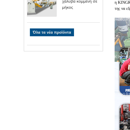
χάλυβα κομμένη σε
η KINGRE
μήκος
της να ε
Όλα τα νέα προϊόντα