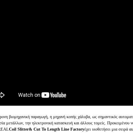
ρονη βιομηχανική παραγωγή, η μηχανή κοπής χάλυβα, ως σημαντικός αυτοματ
σία μετάλλων, την ηλεκτρονική κατασκευή και άλλους τομείς. Προκειμένου ν
REAL
Coil Slitter& Cut To Length Line Factory
έχει υιοθετήσει μια σειρά 