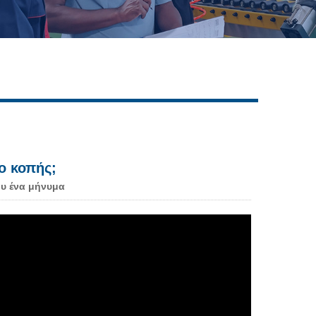
Live
ο κοπής;
υ ένα μήνυμα