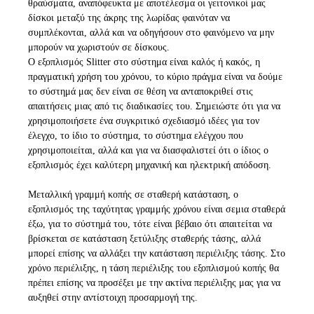
θραύσματα, αναπόφευκτα με αποτέλεσμα οι γειτονικοί μας
δίσκοι μεταξύ της άκρης της λωρίδας φαινόταν να
συμπλέκονται, αλλά και να οδηγήσουν στο φαινόμενο να μην
μπορούν να χωριστούν σε δίσκους.
Ο εξοπλισμός Slitter στο σύστημα είναι καλός ή κακός, η
πραγματική χρήση του χρόνου, το κύριο πράγμα είναι να δούμε
το σύστημά μας δεν είναι σε θέση να ανταποκριθεί στις
απαιτήσεις μιας από τις διαδικασίες του. Σημειώστε ότι για να
χρησιμοποιήσετε ένα συγκριτικό σχεδιασμό ιδέες για τον
έλεγχο, το ίδιο το σύστημα, το σύστημα ελέγχου που
χρησιμοποιείται, αλλά και για να διασφαλιστεί ότι ο ίδιος ο
εξοπλισμός έχει καλύτερη μηχανική και ηλεκτρική απόδοση.
Μεταλλική γραμμή κοπής σε σταθερή κατάσταση, ο
εξοπλισμός της ταχύτητας γραμμής χρόνου είναι σε
μια σταθερά
έξω, για το σύστημά του, τότε είναι βέβαιο ότι απαιτείται να
βρίσκεται σε κατάσταση ξετύλιξης σταθερής τάσης, αλλά
μπορεί επίσης να αλλάξει την κατάσταση περιέλιξης τάσης. Στο
χρόνο περιέλιξης, η τάση περιέλιξης του εξοπλισμού κοπής θα
πρέπει επίσης να προσέξει με την ακτίνα περιέλιξης μας για να
αυξηθεί στην αντίστοιχη προσαρμογή της.