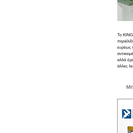
Το KING
περιέλιξ
ευρέως γ
αντικειμ
αλλά έχε
άλλες λε
Μη