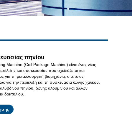
Live
ευασίας πηνίου
ing Machine (Coil Package Machine) είναι ένας νέος
ριέλιξης και συσκευασίας που σχεδιάζεται και
ως για τη μεταλλουργική βιομηχανία, ο οποίος
ως για την περιέλιξη και τη συσκευασία ζώνης χαλκού,
χαλύβδινου πηνίου, ζώνης αλουμινίου και άλλων
μα δακτυλίου.
Facebook
X
WhatsApp
Pinterest
LinkedIn
Share
ησης