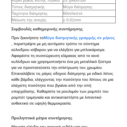
Κύριο μήκος κοπής πηνίου
25 χιλιοστών
Τύπος διατμητικής
Μύγα διάτμησης
Ταχύτητα διάτμησης
60m/λεπτό
Μείωση της ανοχής
± 0,01mm
Συμβουλές καθημερινής συντήρησης
Πριν ξεκινήσετε το
Μύγα διατμητικής γραμμής σε μήκος
, περιστρέψτε με μη αυτόματο τρόπο το σύστημα
κύλινδρου ισίβαρου για να ελέγξετε για μπλοκάρισμα.
Αφαιρέστε τη συσσώρευση κλίμακας από το κενό
κυλίνδρων και χρησιμοποιήστε ένα μη μεταλλικό ξύστρα
για να προστατεύσετε την επίστρωση του χρωμίου.
Επαναλάβετε τις ράγες οδηγού διάτμησης με ειδικό λίπος
κάθε βάρδια, ελέγχοντας την ποσότητα του λίπους σε μια
ελάχιστη ποσότητα που βγαίνει από την οπή
υπερχείλισης. Καθαρίστε τα ρουλεμάν των ρομπότ του
ρομπότ τριμηνιαία και αντικαταστήστε με λιπαντικό
ανθεκτικό σε υψηλή θερμοκρασία.
Προληπτικά μέτρα συντήρησης
Μηνιαία ελέγξτε την ακτινική εκδήλωση του