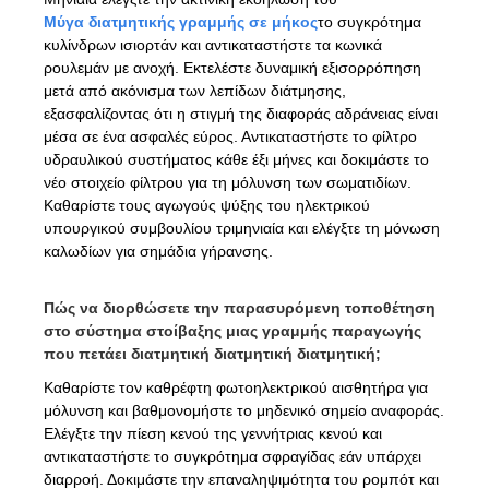
Μύγα διατμητικής γραμμής σε μήκος
το συγκρότημα
κυλίνδρων ισιορτάν και αντικαταστήστε τα κωνικά
ρουλεμάν με ανοχή. Εκτελέστε δυναμική εξισορρόπηση
μετά από ακόνισμα των λεπίδων διάτμησης,
εξασφαλίζοντας ότι η στιγμή της διαφοράς αδράνειας είναι
μέσα σε ένα ασφαλές εύρος. Αντικαταστήστε το φίλτρο
υδραυλικού συστήματος κάθε έξι μήνες και δοκιμάστε το
νέο στοιχείο φίλτρου για τη μόλυνση των σωματιδίων.
Καθαρίστε τους αγωγούς ψύξης του ηλεκτρικού
υπουργικού συμβουλίου τριμηνιαία και ελέγξτε τη μόνωση
καλωδίων για σημάδια γήρανσης.
Πώς να διορθώσετε την παρασυρόμενη τοποθέτηση
στο σύστημα στοίβαξης μιας γραμμής παραγωγής
που πετάει διατμητική διατμητική διατμητική;
Καθαρίστε τον καθρέφτη φωτοηλεκτρικού αισθητήρα για
μόλυνση και βαθμονομήστε το μηδενικό σημείο αναφοράς.
Ελέγξτε την πίεση κενού της γεννήτριας κενού και
αντικαταστήστε το συγκρότημα σφραγίδας εάν υπάρχει
διαρροή. Δοκιμάστε την επαναληψιμότητα του ρομπότ και