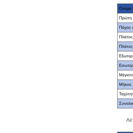
Ονομα
Πρώτη 
Πάχος 
Πλάτος
Πλάτος
Εξωτερ
Εσωτερ
Μέγιστ
Μήκος 
Ταχύτητ
Συνολι
Λε