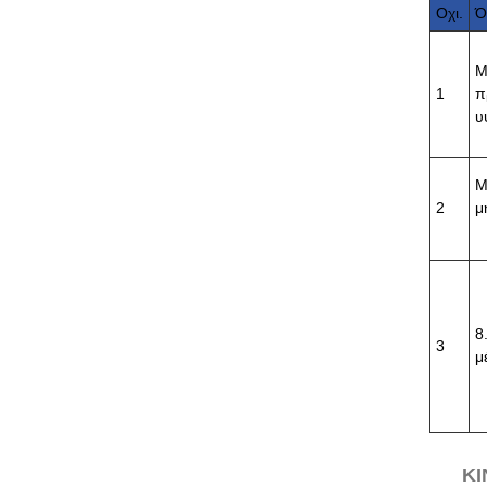
Οχι.
Ό
Μ
1
π
υ
Μ
2
μ
8
3
μ
KI