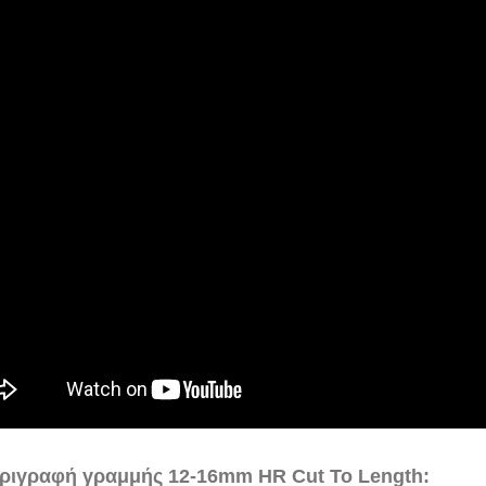
ριγραφή γραμμής 12-16mm HR Cut To Length: