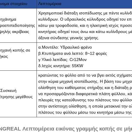
νομα στοιχείου
Λεπτομέρεια
Χρησιμοποιεί διάταξη ισοπέδωσης με πέντε κυλίνδ
ηχάνημα
κυλίνδρων. Ο υδραυλικός κύλινδρος οδηγεί τον επ
ροεπιπεδοποίησης
κάτω για τροφοδοσία, και η ηλεκτρική ισχύς προσα
ψηλής ακρίβειας
κινητήρας οδηγεί τους άνω και κάτω κυλίνδρους μ
άξονα σύνδεσης γενικής χρήσης.
α.Μοντέλο: Υδραυλικό φρένο
ηχανή κοπής σε
β.Κτυπήματα ανά λεπτό: 8~12 φορές
ήκος
γ.Υλικό λεπίδας: Cr12Mov
δ.Ισχύς κινητήρα: 55KW
κρατώντας το φύλλο από το να βγει εκτός σχήματος
στην κύρια μηχανή ισοπέδωσης. Η βάση του μηχαν
ολίσθηση του καθίσματος στήριξης και η διάταξη
.Συσκευή
να προσαρμόζονται διαφορετικά πλάτη φύλλου, κάθ
έτρησης μεγέθους
πλευρές της κατεύθυνσης του πλάτους του φύλλου
στην αντίστοιχη ολίσθηση, η οποία μετακινεί την
πλάτους του φύλλου μέσω του κινητήρα μέσω της
NGREAL Λεπτομέρεια εικόνας γραμμής κοπής σε μή