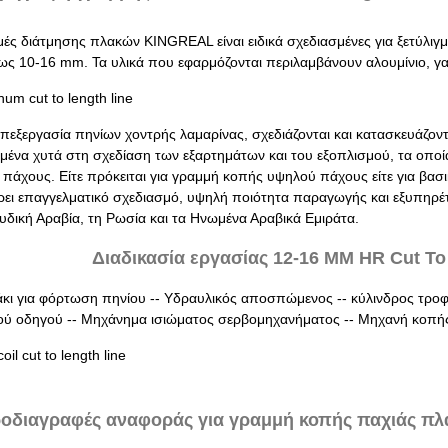
μές διάτμησης πλακών KINGREAL είναι ειδικά σχεδιασμένες για ξετύλιγ
ως 10-16 mm. Τα υλικά που εφαρμόζονται περιλαμβάνουν αλουμίνιο, γα
 επεξεργασία πηνίων χοντρής λαμαρίνας, σχεδιάζονται και κατασκευάζο
ευμένα χυτά στη σχεδίαση των εξαρτημάτων και του εξοπλισμού, τα οπο
 πάχους. Είτε πρόκειται για γραμμή κοπής υψηλού πάχους είτε για βα
ει επαγγελματικό σχεδιασμό, υψηλή ποιότητα παραγωγής και εξυπηρέτ
υδική Αραβία, τη Ρωσία και τα Ηνωμένα Αραβικά Εμιράτα.
Διαδικασία εργασίας 12-16 MM HR Cut To
κι για φόρτωση πηνίου -- Υδραυλικός αποσπώμενος -- κύλινδρος τροφ
ού οδηγού -- Μηχάνημα ισιώματος σερβομηχανήματος -- Μηχανή κοπής 
οδιαγραφές αναφοράς για γραμμή κοπής παχιάς πλά