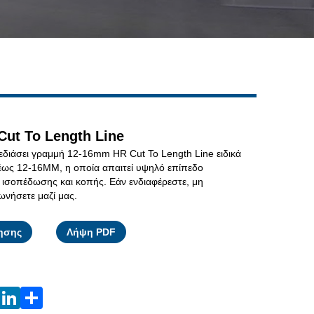
Live
ut To Length Line
διάσει γραμμή 12-16mm HR Cut To Length Line ειδικά
 έως 12-16MM, η οποία απαιτεί υψηλό επίπεδο
, ισοπέδωσης και κοπής. Εάν ενδιαφέρεστε, μη
ωνήσετε μαζί μας.
Facebook
X
WhatsApp
Pinterest
LinkedIn
Share
ησης
Λήψη PDF