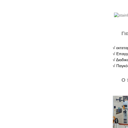
Γι
√ εκτετα
√ Επαγγ
√ Διαδι
√ Παγκό
Ο 