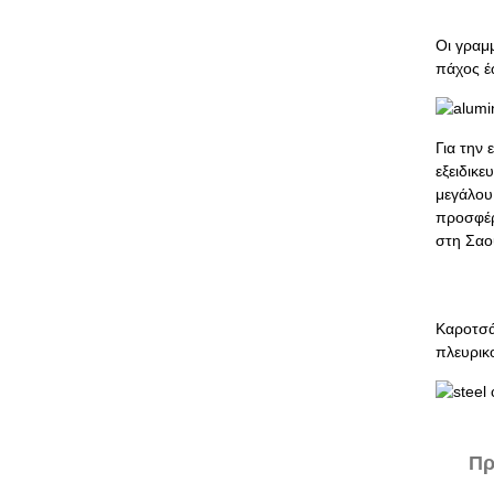
Οι γραμ
πάχος έ
Για την
εξειδικ
μεγάλου
προσφέρ
στη Σαο
Καροτσά
πλευρικ
Πρ