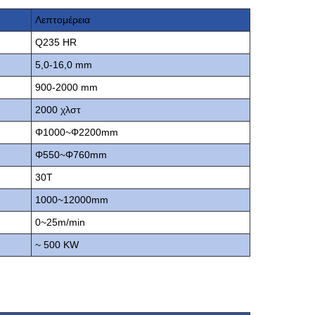
Λεπτομέρεια
Q235 HR
5,0-16,0 mm
900-2000 mm
2000 χλστ
Φ1000~Φ2200mm
Φ550~Φ760mm
30Τ
1000~12000mm
0~25m/min
~ 500 KW