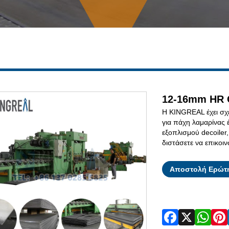
12-16mm HR C
Η KINGREAL έχει σχε
για πάχη λαμαρίνας
εξοπλισμού decoiler
διστάσετε να επικοιν
Αποστολή Ερώτ