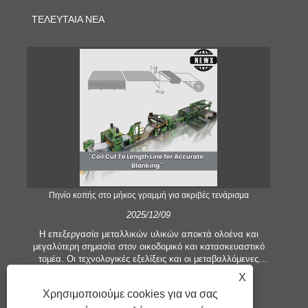
ΤΕΛΕΥΤΑΊΑ ΝΈΑ
;
Πηνίο κοπής στο μήκος γραμμή για ακριβές τενάρισμα
2025/12/09
Η επεξεργασία μεταλλικών υλικών αποκτά ολοένα και
μεγαλύτερη σημασία στον οικοδομικό και κατασκευαστικό
τομέα. Οι τεχνολογικές εξελίξεις και οι μεταβαλλόμενες
προσδοκίες των πελατών αναγκάζουν τις εταιρείες να
εξ
X
πληρούν ολοένα και μεγαλύτερα κριτήρια παραγωγής και
πιο
Χρησιμοποιούμε cookies για να σας
απαιτήσεις ποιότητας. Οι συμβατικές τεχνικές επεξεργασίας
κο