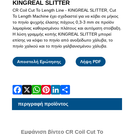
KINGREAL SLITTER
CR Coil Cut To Length Line - KINGREAL SLITTER, Cut
To Length Machine έχει σχεδιαστεί για να κόβει σε μήκος
το πηνίο ψυχρής έλασης πάχους 0,3-3 mm σε προϊόν
λαμαρίνας καθορισμένου πλάτους και αυτόματη στοίβαξη.
Η λύση γραμμής κοπής KINGREAL SLITTER μπορεί
επίσης να κόψει το πηνίο από ανοξείδωτο χάλυβα, το
πηνίο χαλκού και το πηνίο γαλβανισμένου χάλυβα.
Facebook
X
WhatsApp
Pinterest
LinkedIn
Share
Αποστολή Ερώτησης
Λήψη PDF
περιγραφή προϊόντος
Εμφάνιση βίντεο CR Coil Cut To