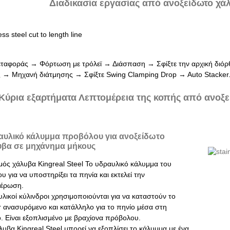
Διαδικασία εργασίας από ανοξείδωτο χά
εταφοράς → Φόρτωση με τρόλεϊ → Διάσπαση → Σφίξτε την αρχική δι
 → Μηχανή διάτμησης → Σφίξτε Swing Clamping Drop → Auto Stacker
Κύρια εξαρτήματα Λεπτομέρεια της κοπής από ανοξ
αυλικό κάλυμμα προβόλου για ανοξείδωτο
υβα σε μηχάνημα μήκους
μός χάλυβα Kingreal Steel Το υδραυλικό κάλυμμα του
 για να υποστηρίξει τα πηνία και εκτελεί την
θέρωση.
λικοί κύλινδροι χρησιμοποιούνται για να καταστούν το
r ανασυρόμενο και κατάλληλο για το πηνίο μέσα στη
. Είναι εξοπλισμένο με βραχίονα πρόβολου.
λυβα Kingreal Steel μπορεί να εξοπλίσει το κάλυμμα με ένα