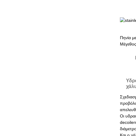
Πηνία μ
Μέγεθος
Υδρ
χάλ
Σχεδιασ
προβόλου
απελευ
Οι υδραυ
decoiler
διάμετρο
Και ο χά