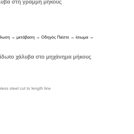
λυβα στη γραμμή μήκους
όρθωση → μετάβαση → Οδηγός Πιέστε → ίσιωμα →
.
είδωτο χάλυβα στο μηχάνημα μήκους