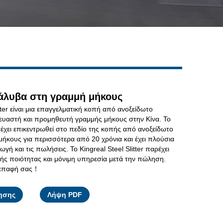
Live
άλυβα στη γραμμή μήκους
itter είναι μια επαγγελματική κοπή από ανοξείδωτο
ευαστή και προμηθευτή γραμμής μήκους στην Κίνα. Το
er έχει επικεντρωθεί στο πεδίο της κοπής από ανοξείδωτο
ήκους για περισσότερα από 20 χρόνια και έχει πλούσια
γή και τις πωλήσεις. Το Kingreal Steel Slitter παρέχει
ής ποιότητας και μόνιμη υπηρεσία μετά την πώληση.
 επαφή σας！
Facebook
X
WhatsApp
Pinterest
LinkedIn
Share
ησης
Λήψη PDF