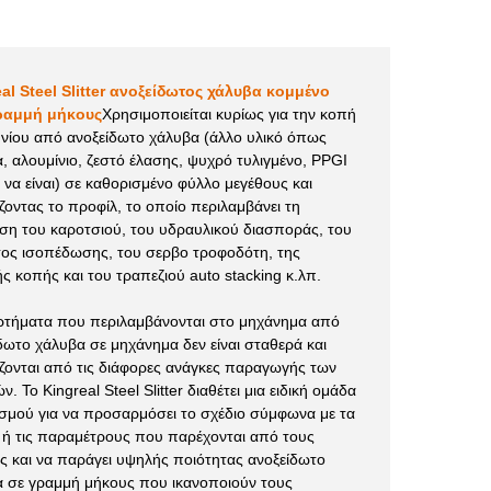
al Steel Slitter ανοξείδωτος χάλυβα κομμένο
ραμμή μήκους
Χρησιμοποιείται κυρίως για την κοπή
νίου από ανοξείδωτο χάλυβα (άλλο υλικό όπως
, αλουμίνιο, ζεστό έλασης, ψυχρό τυλιγμένο, PPGI
 να είναι) σε καθορισμένο φύλλο μεγέθους και
ζοντας το προφίλ, το οποίο περιλαμβάνει τη
η του καροτσιού, του υδραυλικού διασποράς, του
ος ισοπέδωσης, του σερβο τροφοδότη, της
ς κοπής και του τραπεζιού auto stacking κ.λπ.
ρτήματα που περιλαμβάνονται στο μηχάνημα από
δωτο χάλυβα σε μηχάνημα δεν είναι σταθερά και
ζονται από τις διάφορες ανάγκες παραγωγής των
ν. Το Kingreal Steel Slitter διαθέτει μια ειδική ομάδα
σμού για να προσαρμόσει το σχέδιο σύμφωνα με τα
 ή τις παραμέτρους που παρέχονται από τους
ς και να παράγει υψηλής ποιότητας ανοξείδωτο
 σε γραμμή μήκους που ικανοποιούν τους