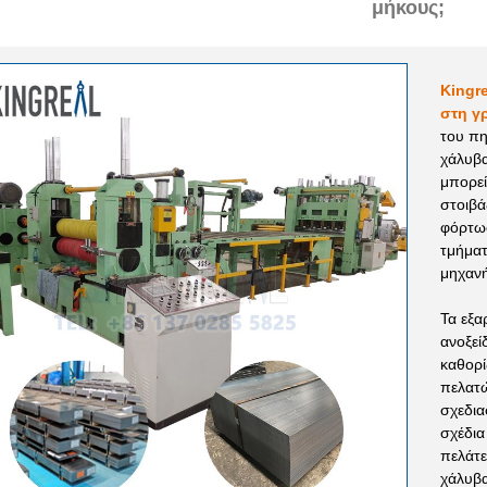
μήκους;
Kingre
στη γ
του πη
χάλυβα
μπορεί
στοιβά
φόρτωσ
τμήματ
μηχανή
Τα εξα
ανοξεί
καθορί
πελατώ
σχεδια
σχέδια
πελάτε
χάλυβα