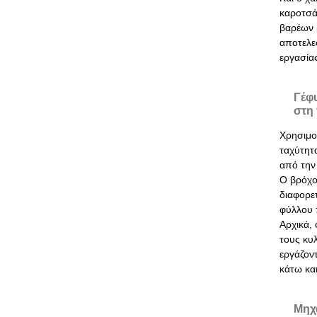
καροτσά
βαρέων μ
αποτελε
εργασίας
Γέφ
στη
Χρησιμο
ταχύτητα
από την
Ο βρόχος
διαφορε
φύλλου 
Αρχικά, 
τους κυ
εργάζοντ
κάτω κα
Μηχ