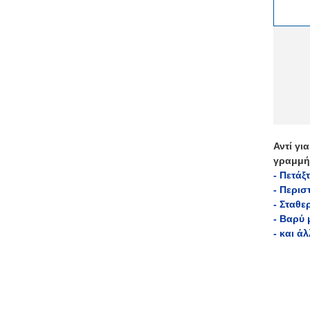
Αντί γι
γραμμή
- Πετάξ
- Περι
- Σταθ
- Βαρύ 
- και ά